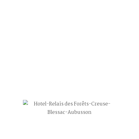
chambre7_3
20
Juin
Post by
Philippe FOULHOUX
0 comment