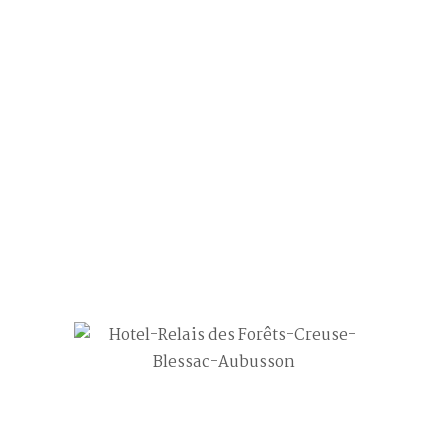
chambre6_3
20
Juin
Post by
Philippe FOULHOUX
0 comment