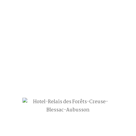
chamrbe6_2
20
Juin
Post by
Philippe FOULHOUX
0 comment