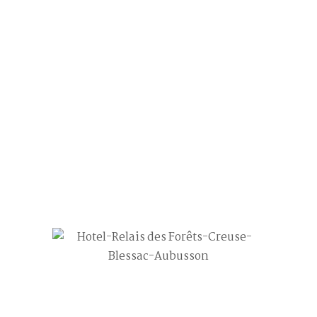
chambre15-3
21
Juin
Post by
Philippe FOULHOUX
0 comment